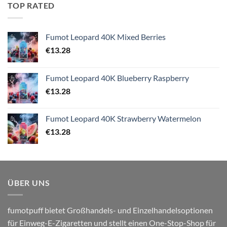
TOP RATED
Fumot Leopard 40K Mixed Berries
€
13.28
Fumot Leopard 40K Blueberry Raspberry
€
13.28
Fumot Leopard 40K Strawberry Watermelon
€
13.28
ÜBER UNS
fumotpuff bietet Großhandels- und Einzelhandelsoptionen
für Einweg-E-Zigaretten und stellt einen One-Stop-Shop für