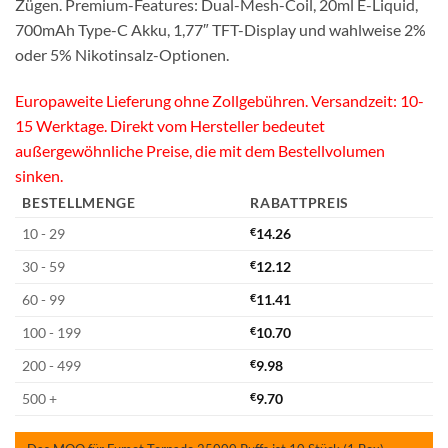
Zügen. Premium-Features: Dual-Mesh-Coil, 20ml E-Liquid,
700mAh Type-C Akku, 1,77″ TFT-Display und wahlweise 2%
oder 5% Nikotinsalz-Optionen.
Europaweite Lieferung ohne Zollgebühren. Versandzeit: 10-
15 Werktage. Direkt vom Hersteller bedeutet
außergewöhnliche Preise, die mit dem Bestellvolumen
sinken.
BESTELLMENGE
RABATTPREIS
10 - 29
€
14.26
30 - 59
€
12.12
60 - 99
€
11.41
100 - 199
€
10.70
200 - 499
€
9.98
500 +
€
9.70