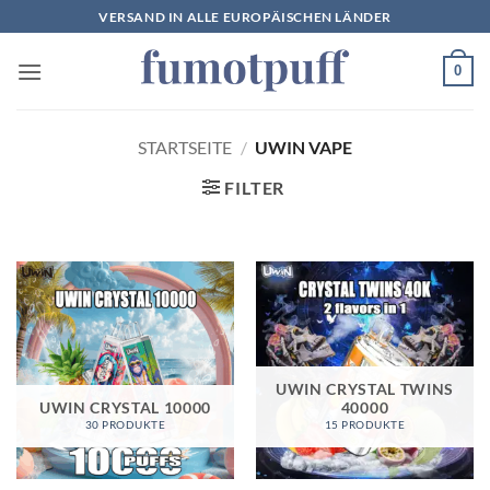
Zum
VERSAND IN ALLE EUROPÄISCHEN LÄNDER
Inhalt
springen
0
STARTSEITE
/
UWIN VAPE
FILTER
UWIN CRYSTAL TWINS
UWIN CRYSTAL 10000
40000
30 PRODUKTE
15 PRODUKTE