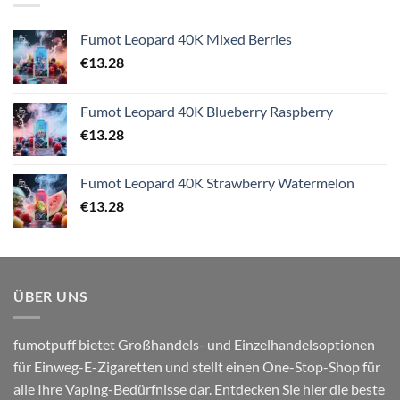
Fumot Leopard 40K Mixed Berries
€
13.28
Fumot Leopard 40K Blueberry Raspberry
€
13.28
Fumot Leopard 40K Strawberry Watermelon
€
13.28
ÜBER UNS
fumotpuff bietet Großhandels- und Einzelhandelsoptionen
für Einweg-E-Zigaretten und stellt einen One-Stop-Shop für
alle Ihre Vaping-Bedürfnisse dar. Entdecken Sie hier die beste