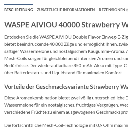
BESCHREIBUNG
ZUSÄTZLICHE INFORMATIONEN
REZENSIONEN (
WASPE AIVIOU 40000 Strawberry Wa
Entdecken Sie die WASPE AIVIOU Double Flavor Einweg-E-Zig
bietet beeindruckende 40.000 Züge und ermöglicht Ihnen, zwisc
saftiger Wassermelone und nostalgischem Kaugummi-Aroma. Auf 
Mesh-Coils sorgen für gleichbleibend intensive Aromen und sam
Bedürfnisse. Der wiederaufladbare 850-mAh-Akku mit Type-C-An
über Batteriestatus und Liquidstand für maximalen Komfort.
Vorteile der Geschmacksvariante Strawberry W
Diese Aromenkombination bietet zwei völlig unterschiedliche 
Wassermelone für ein nostalgisches, fruchtiges Vergnügen. Wec
verschiedene Früchte zu einem ausgewogenen Geschmacksprofil
Die fortschrittliche Mesh-Coil-Technologie mit 0,9 Ohm maxim