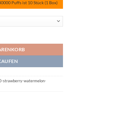
00 Puffs ist 10 Stück (1 Box)
y Watermelon Bubblegum/Mixed Fruit Menge
ARENKORB
KAUFEN
0-strawberry-watermelon-