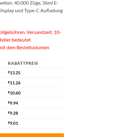
lten. 40.000 Züge, 36ml E-
-Display und Type-C Aufladung
llgebühren. Versandzeit: 10-
teller bedeutet
 mit dem Bestellvolumen
RABATTPREIS
€
13.25
€
11.26
€
10.60
€
9.94
€
9.28
€
9.01