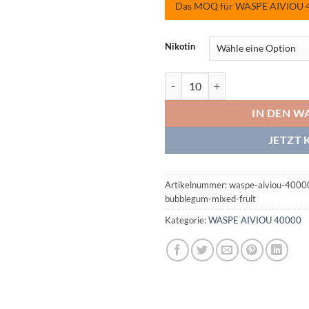
Das MOQ für WASPE AIVIOU 400
Nikotin
WASPE AIVIOU 40000 Strawberr
IN DEN W
JETZT 
Artikelnummer:
waspe-aiviou-4000
bubblegum-mixed-fruit
Kategorie:
WASPE AIVIOU 40000