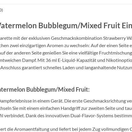
0)
termelon Bubblegum/Mixed Fruit Ei
arette mit der exklusiven Geschmackskombination Strawberry W
hen zwei einzigartigen Aromen zu wechseln: Auf der einen Seite 
der anderen Seite genießen Sie eine vielfältige Fruchtmischung
tweichen Dampf. Mit 36 ml E-Liquid-Kapazität und Nikotinoptione
schluss garantiert schnelles Laden und langanhaltende Nutzung. 
atermelon Bubblegum/Mixed Fruit:
Dampferlebnisse in einem Gerät. Die erste Geschmacksrichtung v
hseln Sie mit einem einfachen Handgriff zur zweiten Seite und ta
 verbindet. Dank des innovativen Dual-Flavor-Systems bestimme
iert die Aromaentfaltung und liefert bei jedem Zug vollmundige