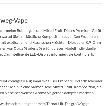
nweg-Vape
atermelon Bubblegum und Mixed Fruit. Dieses Premium-Gerät
erwartet Sie eine köstliche Komposition aus süßen Erdbeeren,
 mit exotischen und klassischen Früchten. Die dualen 0,9-Ohm-
n von 0 %, 2 % oder 5 % erfüllt dieses Modell individuelle
Das intelligente LED-Display informiert Sie kontinuierlich
ereint cremiges Kaugummi mit süßer Erdbeere und erfrischender
uchen Sie ein in eine harmonische Mixed-Fruit-Komposition, die
n Sie selbst, welches Aroma Sie gerade dampfen möchten.
n Geschmack mit angenehmem Throat Hit. Die großzügige