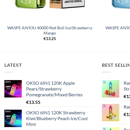
WASPE AIVIOU 40000 Red Bull Ice/Strawberry
WASPE AIVIO
Mango
€
13.25
LATEST
BEST SELLI
OKSO 6IN1 120K Apple
Ra
Pears/Strawberry
St
Pomegranate/Mixed Berries
€
1
€
13.55
Ra
OKSO 6IN1 120K Strawberry
€
1
Kiwi/Blueberry Peach Ice/Cool
Mint
Ra