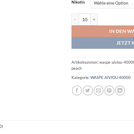
Nikotin
WASPE AIVIOU 40000 Peach Ber
IN DEN W
JETZT 
Artikelnummer:
waspe-aiviou-4000
peach
Kategorie:
WASPE AIVIOU 40000
0)