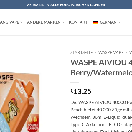
VERSAND IN ALLE EUROPÄISCHEN LÄNDER
ANG VAPE
ANDERE MARKEN
KONTAKT
GERMAN
STARTSEITE
/
WASPE VAPE
/
W
WASPE AIVIOU 4
Berry/Watermel
13.25
€
Die WASPE AIVIOU 40000 Pe
Peach bietet 40.000 Züge mit
Wechseln. 36ml E-Liquid, dua
Type-C Akku und LED-Display 
Liquidanzeige. Erhältlich mit 