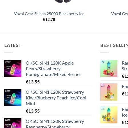
Vozol Gear Shisha 25000 Blackberry Ice
Vozol Ge
€
12.78
LATEST
BEST SELLI
OKSO 6IN1 120K Apple
Ra
Pears/Strawberry
St
Pomegranate/Mixed Berries
€
1
€
13.55
Ra
OKSO 6IN1 120K Strawberry
€
1
Kiwi/Blueberry Peach Ice/Cool
Mint
Ra
€
13.55
Ice
OKSO 6IN1 120K Strawberry
€
1
Raspberry/Strawberry