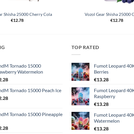
ar Shisha 25000 Cherry Cola
Vozol Gear Shisha 25000 G
€
12.78
€
12.78
NG
TOP RATED
ndM Tornado 15000
Fumot Leopard 40
rawberry Watermelon
Berries
2.28
€
13.28
ndM Tornado 15000 Peach Ice
Fumot Leopard 40K
Raspberry
2.28
€
13.28
ndM Tornado 15000 Pineapple
Fumot Leopard 40K
Watermelon
2.28
€
13.28