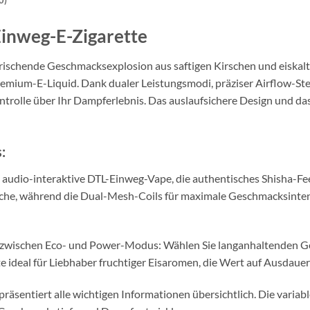
0)
Einweg-E-Zigarette
frischende Geschmacksexplosion aus saftigen Kirschen und eiskalte
mium-E-Liquid. Dank dualer Leistungsmodi, präziser Airflow-Ste
Kontrolle über Ihr Dampferlebnis. Das auslaufsichere Design und
:
 audio-interaktive DTL-Einweg-Vape, die authentisches Shisha-Fe
ische, während die Dual-Mesh-Coils für maximale Geschmacksinten
seln zwischen Eco- und Power-Modus: Wählen Sie langanhaltenden 
ideal für Liebhaber fruchtiger Eisaromen, die Wert auf Ausdauer
äsentiert alle wichtigen Informationen übersichtlich. Die variabl