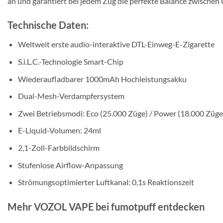
an und garantiert bei jedem Zug die perfekte Balance zwische
Technische Daten:
Weltweit erste audio-interaktive DTL-Einweg-E-Zigarette
S.i.L.C.-Technologie Smart-Chip
Wiederaufladbarer 1000mAh Hochleistungsakku
Dual-Mesh-Verdampfersystem
Zwei Betriebsmodi: Eco (25.000 Züge) / Power (18.000 Züge
E-Liquid-Volumen: 24ml
2,1-Zoll-Farbbildschirm
Stufenlose Airflow-Anpassung
Strömungsoptimierter Luftkanal: 0,1s Reaktionszeit
Mehr VOZOL VAPE bei fumotpuff entdecken