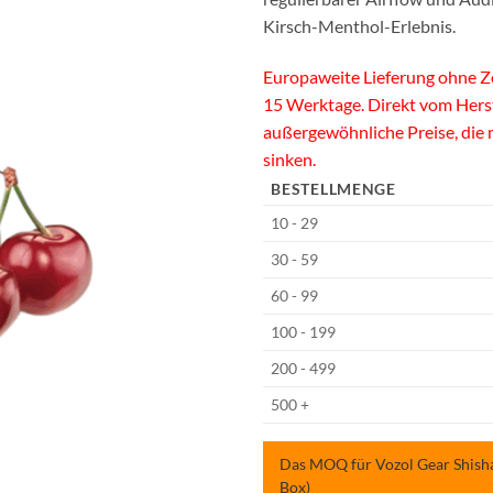
Kirsch-Menthol-Erlebnis.
Europaweite Lieferung ohne Zo
15 Werktage. Direkt vom Hers
außergewöhnliche Preise, die
sinken.
BESTELLMENGE
10 - 29
30 - 59
60 - 99
100 - 199
200 - 499
500 +
Das MOQ für Vozol Gear Shisha 
Box)