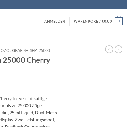
0
ANMELDEN
WARENKORB /
€
0.00
VOZOL GEAR SHISHA 25000
a 25000 Cherry
erry Ice vereint saftige
für bis zu 25.000 Züge.
ku, 25 ml Liquid, Dual-Mesh-
display. Zwei Leistungsmodi,
io-Feedback für intensives