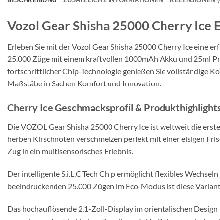
BESCHREIBUNG
ZUSÄTZLICHE INFORMATIONEN
REZENSIONEN (
Vozol Gear Shisha 25000 Cherry Ice 
Erleben Sie mit der Vozol Gear Shisha 25000 Cherry Ice eine er
25.000 Züge mit einem kraftvollen 1000mAh Akku und 25ml Pre
fortschrittlicher Chip-Technologie genießen Sie vollständige 
Maßstäbe in Sachen Komfort und Innovation.
Cherry Ice Geschmacksprofil & Produkthighlights
Die VOZOL Gear Shisha 25000 Cherry Ice ist weltweit die erste
herben Kirschnoten verschmelzen perfekt mit einer eisigen Fr
Zug in ein multisensorisches Erlebnis.
Der intelligente S.i.L.C Tech Chip ermöglicht flexibles Wech
beeindruckenden 25.000 Zügen im Eco-Modus ist diese Variante 
Das hochauflösende 2,1-Zoll-Display im orientalischen Design pr