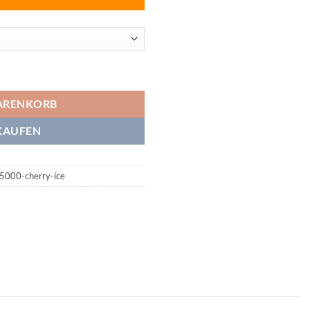
Ice Menge
ARENKORB
KAUFEN
25000-cherry-ice