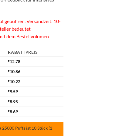
llgebühren. Versandzeit: 10-
teller bedeutet
 mit dem Bestellvolumen
RABATTPREIS
€
12.78
€
10.86
€
10.22
€
9.59
€
8.95
€
8.69
25000 Puffs ist 10 Stück (1