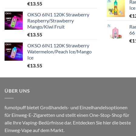
Ra
€
13.55
Ice
OKSO 6IN1 120K Strawberry
€
1
Raspberry/Strawberry
Mango/Kiwi Fruit
Ra
66
€
13.55
€
1
OKSO 6IN1 120K Strawberry
Watermelon/Peach Ice/Mango
Ice
€
13.55
ÜBER UNS
fumotpuff bietet Großhandels- und Einzelhandelsoptionen
für Einweg-E-Zigaretten und stellt einen One-Stop-Shop für
alle Ihre Vaping-Bedürfnisse dar. Entdecken Sie hier die beste
Einweg-Vape auf dem Markt.