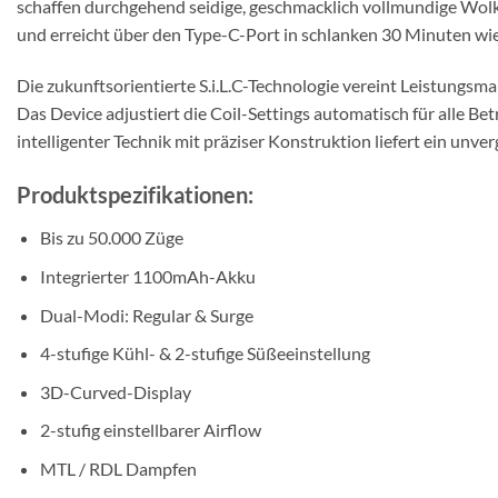
schaffen durchgehend seidige, geschmacklich vollmundige Wo
und erreicht über den Type-C-Port in schlanken 30 Minuten wie
Die zukunftsorientierte S.i.L.C-Technologie vereint Leistung
Das Device adjustiert die Coil-Settings automatisch für alle B
intelligenter Technik mit präziser Konstruktion liefert ein unv
Produktspezifikationen:
Bis zu 50.000 Züge
Integrierter 1100mAh-Akku
Dual-Modi: Regular & Surge
4-stufige Kühl- & 2-stufige Süßeeinstellung
3D-Curved-Display
2-stufig einstellbarer Airflow
MTL / RDL Dampfen