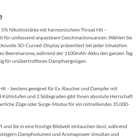
e
i 5% Nikotinstärke mit harmonischem Throat Hit –
reit für umfassend anpassbare Geschmacksnuancen. Wählen Sie
svolle 3D-Curved-Display präsentiert bei jeder Inhalation
iveres Beerenaroma, während der 1100mAh-Akku den ganzen Tag
ndig für unübertroffenes Dampfvergnügen.
Hit – bestens geeignet für Ex-Raucher und Dampfer mit
4 Kühlstufen und 2 Süßegraden gibt Ihnen absolute Herrschaft
ierliche Züge oder Surge-Modus für ein mitreißendes 35.000-
und Sie in eine frostige Bildwelt eintauchen lässt, während
chen steigern Dampfvolumen und Aromapower simultan und