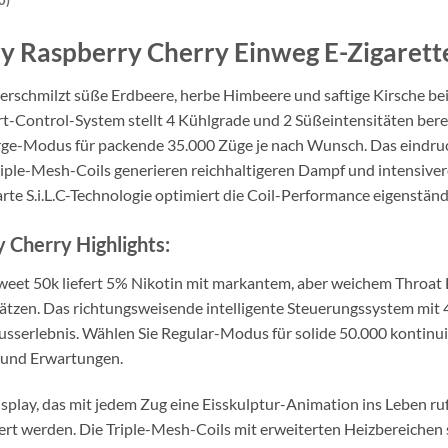
0)
y Raspberry Cherry Einweg E-Zigarett
erschmilzt süße Erdbeere, herbe Himbeere und saftige Kirsche be
t-Control-System stellt 4 Kühlgrade und 2 Süßeintensitäten be
rge-Modus für packende 35.000 Züge je nach Wunsch. Das eindruck
Triple-Mesh-Coils generieren reichhaltigeren Dampf und intens
arte S.i.L.C-Technologie optimiert die Coil-Performance eigenstä
 Cherry Highlights:
weet 50k liefert 5% Nikotin mit markantem, aber weichem Throat 
ätzen. Das richtungsweisende intelligente Steuerungssystem mit 
usserlebnis. Wählen Sie Regular-Modus für solide 50.000 kontinu
n und Erwartungen.
ay, das mit jedem Zug eine Eisskulptur-Animation ins Leben ruft 
entiert werden. Die Triple-Mesh-Coils mit erweiterten Heizberei