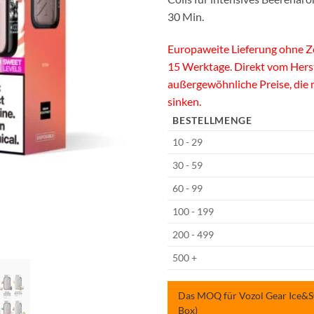
30 Min.
Europaweite Lieferung ohne Zo
15 Werktage. Direkt vom Hers
außergewöhnliche Preise, die
sinken.
BESTELLMENGE
10 - 29
30 - 59
60 - 99
100 - 199
200 - 499
500 +
Das MOQ für Vozol Gear Ice&Swe
Box)