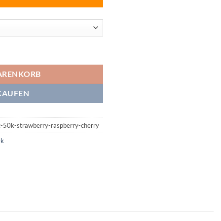
berry Raspberry Cherry Menge
ARENKORB
KAUFEN
t-50k-strawberry-raspberry-cherry
0k