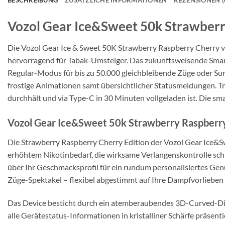
BESCHREIBUNG
ZUSÄTZLICHE INFORMATIONEN
REZENSIONEN (
Vozol Gear Ice&Sweet 50k Strawberr
Die Vozol Gear Ice & Sweet 50K Strawberry Raspberry Cherry v
hervorragend für Tabak-Umsteiger. Das zukunftsweisende Smar
Regular-Modus für bis zu 50.000 gleichbleibende Züge oder Su
frostige Animationen samt übersichtlicher Statusmeldungen. 
durchhält und via Type-C in 30 Minuten vollgeladen ist. Die sm
Vozol Gear Ice&Sweet 50k Strawberry Raspberry
Die Strawberry Raspberry Cherry Edition der Vozol Gear Ice&S
erhöhtem Nikotinbedarf, die wirksame Verlangenskontrolle sch
über Ihr Geschmacksprofil für ein rundum personalisiertes Gen
Züge-Spektakel – flexibel abgestimmt auf Ihre Dampfvorliebe
Das Device besticht durch ein atemberaubendes 3D-Curved-Displ
alle Gerätestatus-Informationen in kristalliner Schärfe präs