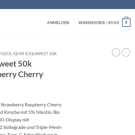
0
ANMELDEN
WARENKORB /
€
0.00
VOZOL GEAR ICE&SWEET 50K
Sweet 50k
erry Cherry
 Strawberry Raspberry Cherry
d Kirsche mit 5% Nikotin. Bis
3D-Display mit
 2 Süßegrade und Triple-Mesh-
oma. Type-C-Schnellladung in