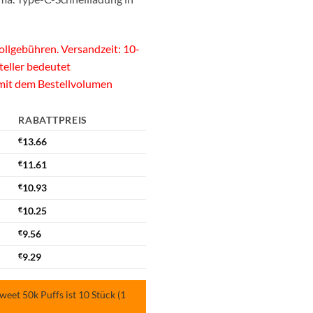
llgebühren. Versandzeit: 10-
teller bedeutet
 mit dem Bestellvolumen
RABATTPREIS
€
13.66
€
11.61
€
10.93
€
10.25
€
9.56
€
9.29
et 50k Puffs ist 10 Stück (1