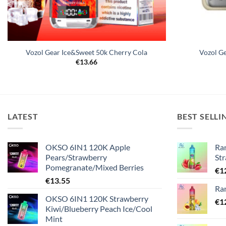
Vozol Gear Ice&Sweet 50k Cherry Cola
Vozol G
€
13.66
LATEST
BEST SELLI
OKSO 6IN1 120K Apple
Ra
Pears/Strawberry
St
Pomegranate/Mixed Berries
€
1
€
13.55
Ra
OKSO 6IN1 120K Strawberry
€
1
Kiwi/Blueberry Peach Ice/Cool
Mint