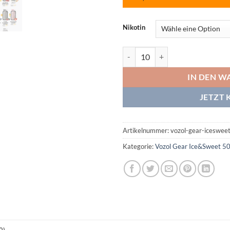
Nikotin
Vozol Gear Ice&Sweet 50k Straw
IN DEN W
JETZT 
Artikelnummer:
vozol-gear-iceswee
Kategorie:
Vozol Gear Ice&Sweet 5