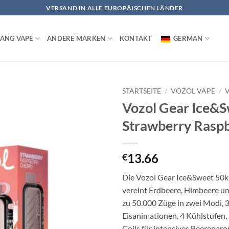
VERSAND IN ALLE EUROPÄISCHEN LÄNDER
ANG VAPE
ANDERE MARKEN
KONTAKT
GERMAN
STARTSEITE
/
VOZOL VAPE
/
Vozol Gear Ice&
Strawberry Raspb
13.66
€
Die Vozol Gear Ice&Sweet 50k
vereint Erdbeere, Himbeere un
zu 50.000 Züge in zwei Modi, 
Eisanimationen, 4 Kühlstufen,
Coils für intensives Beerenar