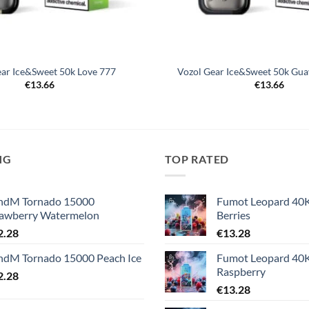
ear Ice&Sweet 50k Love 777
Vozol Gear Ice&Sweet 50k Gua
€
13.66
€
13.66
NG
TOP RATED
ndM Tornado 15000
Fumot Leopard 40
rawberry Watermelon
Berries
2.28
€
13.28
ndM Tornado 15000 Peach Ice
Fumot Leopard 40K
Raspberry
2.28
€
13.28