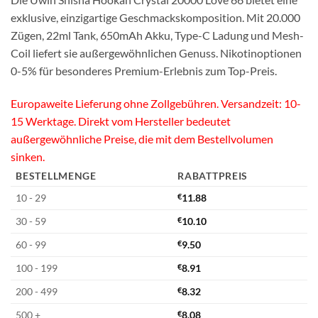
exklusive, einzigartige Geschmackskomposition. Mit 20.000
Zügen, 22ml Tank, 650mAh Akku, Type-C Ladung und Mesh-
Coil liefert sie außergewöhnlichen Genuss. Nikotinoptionen
0-5% für besonderes Premium-Erlebnis zum Top-Preis.
Europaweite Lieferung ohne Zollgebühren. Versandzeit: 10-
15 Werktage. Direkt vom Hersteller bedeutet
außergewöhnliche Preise, die mit dem Bestellvolumen
sinken.
BESTELLMENGE
RABATTPREIS
10 - 29
€
11.88
30 - 59
€
10.10
60 - 99
€
9.50
100 - 199
€
8.91
200 - 499
€
8.32
500 +
€
8.08