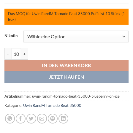
Das MOQ für Uwin RandM Tornado Beat 35000 Puffs ist 10 Stück (1
Box)
Nikotin
Uwin RandM Tornado Beat 35000 Blueberry On Ice Menge
IN DEN WARENKORB
JETZT KAUFEN
Artikelnummer:
uwin-randm-tornado-beat-35000-blueberry-on-ice
Kategorie:
Uwin RandM Tornado Beat 35000