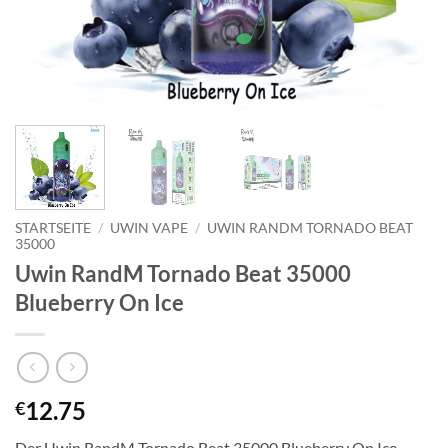
STARTSEITE
/
UWIN VAPE
/
UWIN RANDM TORNADO BEAT
35000
Uwin RandM Tornado Beat 35000
Blueberry On Ice
12.75
€
Der Uwin RandM Tornado Beat 35000 Blueberry On Ice