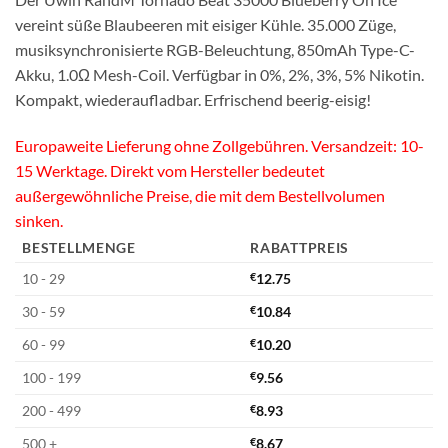
vereint süße Blaubeeren mit eisiger Kühle. 35.000 Züge,
musiksynchronisierte RGB-Beleuchtung, 850mAh Type-C-
Akku, 1.0Ω Mesh-Coil. Verfügbar in 0%, 2%, 3%, 5% Nikotin.
Kompakt, wiederaufladbar. Erfrischend beerig-eisig!
Europaweite Lieferung ohne Zollgebühren. Versandzeit: 10-
15 Werktage. Direkt vom Hersteller bedeutet
außergewöhnliche Preise, die mit dem Bestellvolumen
sinken.
BESTELLMENGE
RABATTPREIS
10 - 29
€
12.75
30 - 59
€
10.84
60 - 99
€
10.20
100 - 199
€
9.56
200 - 499
€
8.93
500 +
€
8.67