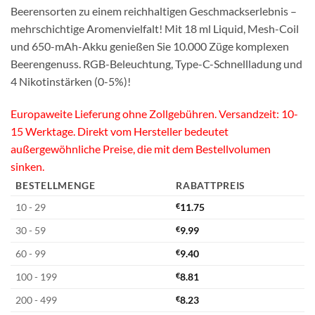
Beerensorten zu einem reichhaltigen Geschmackserlebnis –
mehrschichtige Aromenvielfalt! Mit 18 ml Liquid, Mesh-Coil
und 650-mAh-Akku genießen Sie 10.000 Züge komplexen
Beerengenuss. RGB-Beleuchtung, Type-C-Schnellladung und
4 Nikotinstärken (0-5%)!
Europaweite Lieferung ohne Zollgebühren. Versandzeit: 10-
15 Werktage. Direkt vom Hersteller bedeutet
außergewöhnliche Preise, die mit dem Bestellvolumen
sinken.
BESTELLMENGE
RABATTPREIS
10 - 29
€
11.75
30 - 59
€
9.99
60 - 99
€
9.40
100 - 199
€
8.81
200 - 499
€
8.23