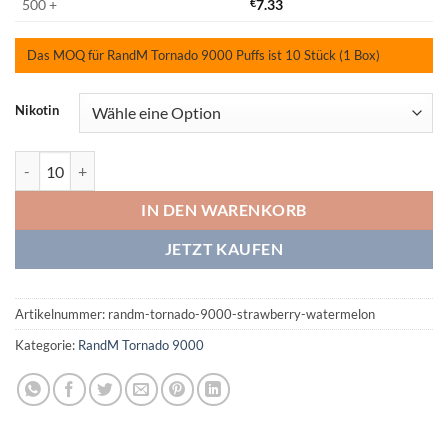
500 +
€
7.33
Das MOQ für RandM Tornado 9000 Puffs ist 10 Stück (1 Box)
Nikotin
RandM Tornado 9000 Strawberry Watermelon Menge
IN DEN WARENKORB
JETZT KAUFEN
Artikelnummer:
randm-tornado-9000-strawberry-watermelon
Kategorie:
RandM Tornado 9000