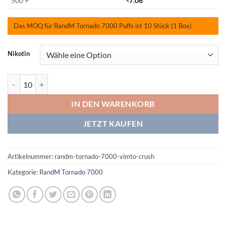
500 +
7.06
Das MOQ für RandM Tornado 7000 Puffs ist 10 Stück (1 Box)
Nikotin
RandM Tornado 7000 Vimto Crush Menge
IN DEN WARENKORB
JETZT KAUFEN
Artikelnummer:
randm-tornado-7000-vimto-crush
Kategorie:
RandM Tornado 7000