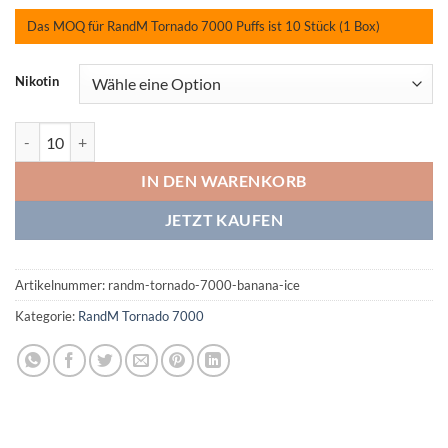
Das MOQ für RandM Tornado 7000 Puffs ist 10 Stück (1 Box)
Nikotin
RandM Tornado 7000 Banana Ice Menge
IN DEN WARENKORB
JETZT KAUFEN
Artikelnummer:
randm-tornado-7000-banana-ice
Kategorie:
RandM Tornado 7000