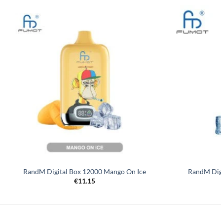
RandM Digital Box 12000 Mango On Ice
RandM Dig
€
11.15