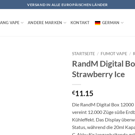
VERSAND IN ALLE EUROPÄISCHEN LÄNDER
ANG VAPE
ANDERE MARKEN
KONTAKT
GERMAN
STARTSEITE
/
FUMOT VAPE
/
RandM Digital B
Strawberry Ice
11.15
€
Die RandM Digital Box 12000 
vereint 12.000 Züge süße Erd
Kühleffekt. Das Display überw
Status, während die 20ml Kap
C-Akku für langanhaltende ge