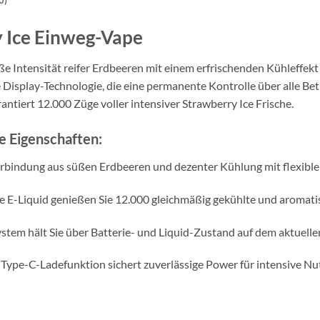
0)
 Ice Einweg-Vape
e Intensität reifer Erdbeeren mit einem erfrischenden Kühleffek
e Display-Technologie, die eine permanente Kontrolle über alle B
ntiert 12.000 Züge voller intensiver Strawberry Ice Frische.
e Eigenschaften:
erbindung aus süßen Erdbeeren und dezenter Kühlung mit flexible
e E-Liquid genießen Sie 12.000 gleichmäßig gekühlte und aromat
system hält Sie über Batterie- und Liquid-Zustand auf dem aktuell
 Type-C-Ladefunktion sichert zuverlässige Power für intensive N