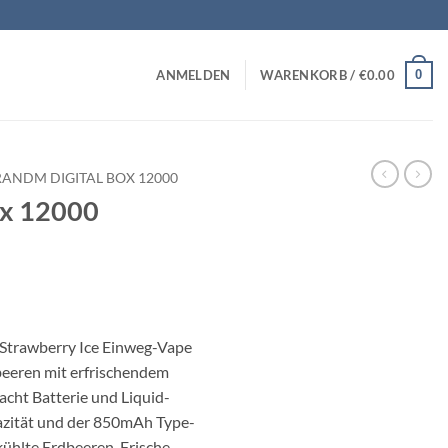
0
ANMELDEN
WARENKORB /
€
0.00
RANDM DIGITAL BOX 12000
ox 12000
Strawberry Ice Einweg-Vape
beeren mit erfrischendem
acht Batterie und Liquid-
azität und der 850mAh Type-
kühlte Erdbeeren-Frische