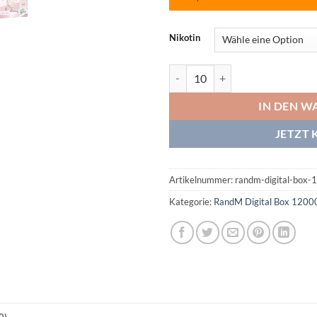
Nikotin
RandM Digital Box 12000 Strawb
IN DEN W
JETZT 
Artikelnummer:
randm-digital-box-
Kategorie:
RandM Digital Box 1200