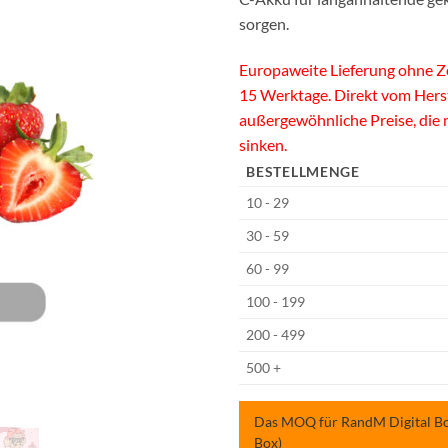
sorgen.
Europaweite Lieferung ohne Zo
15 Werktage. Direkt vom Hers
außergewöhnliche Preise, die
sinken.
BESTELLMENGE
10 - 29
30 - 59
60 - 99
100 - 199
200 - 499
500 +
Das MOQ für RandM Digital Box
Box)