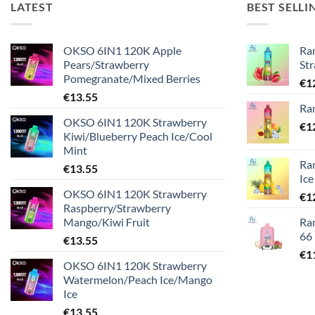
LATEST
BEST SELLI
OKSO 6IN1 120K Apple
Ra
Pears/Strawberry
St
Pomegranate/Mixed Berries
€
1
€
13.55
Ra
OKSO 6IN1 120K Strawberry
€
1
Kiwi/Blueberry Peach Ice/Cool
Mint
Ra
€
13.55
Ice
OKSO 6IN1 120K Strawberry
€
1
Raspberry/Strawberry
Mango/Kiwi Fruit
Ra
66
€
13.55
€
1
OKSO 6IN1 120K Strawberry
Watermelon/Peach Ice/Mango
Ice
€
13.55