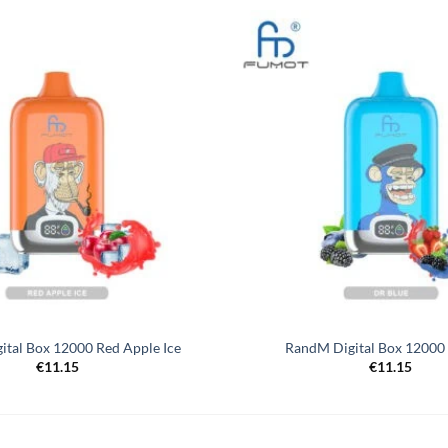
ital Box 12000 Red Apple Ice
RandM Digital Box 12000
€
11.15
€
11.15