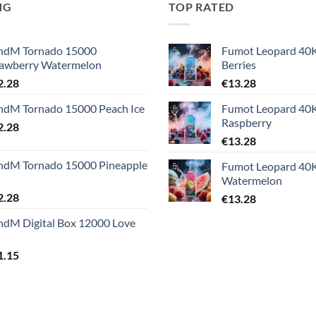
NG
TOP RATED
ndM Tornado 15000
Fumot Leopard 40
rawberry Watermelon
Berries
2.28
€
13.28
ndM Tornado 15000 Peach Ice
Fumot Leopard 40K
Raspberry
2.28
€
13.28
ndM Tornado 15000 Pineapple
Fumot Leopard 40K
Watermelon
2.28
€
13.28
ndM Digital Box 12000 Love
1.15