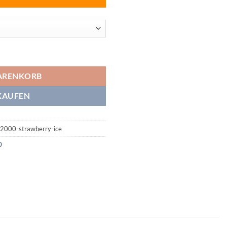
erry Ice Menge
ARENKORB
KAUFEN
12000-strawberry-ice
0