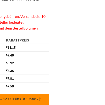
llgebühren. Versandzeit: 10-
teller bedeutet
 mit dem Bestellvolumen
RABATTPREIS
€
11.15
€
9.48
€
8.92
€
8.36
€
7.81
€
7.58
 12000 Puffs ist 10 Stück (1