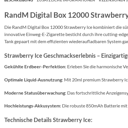
BESCHREIBUNG
ZUSÄTZLICHE INFORMATIONEN
REZENSIONEN (
RandM Digital Box 12000 Strawberry
Die RandM Digital Box 12000 Strawberry Ice kombiniert die süß
innovative Einweg-E-Zigarette besticht durch ihre cutting-edg
Tank gepaart mit dem effizienten wiederaufladbaren System gara
Strawberry Ice Geschmackserlebnis – Einzigartig
Gekühlte Erdbeer-Perfektion
: Erleben Sie die harmonische V
Optimale Liquid-Ausnutzung
: Mit 20ml premium Strawberry Ic
Moderne Statusüberwachung
: Das fortschrittliche Anzeigen
Hochleistungs-Akkusystem
: Die robuste 850mAh Batterie mit
Technische Details Strawberry Ice: