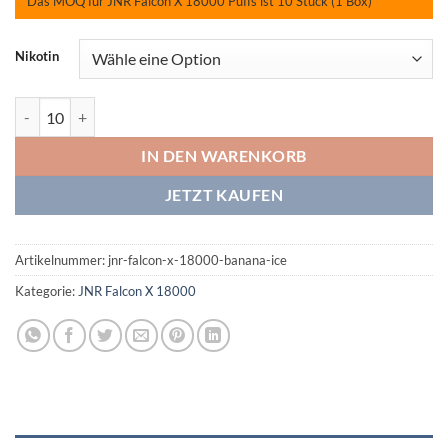
Das MOQ für JNR Falcon X 18000 Puffs ist 10 Stück (1 Box)
Nikotin
JNR Falcon X 18000 Banana Ice Menge
IN DEN WARENKORB
JETZT KAUFEN
Artikelnummer:
jnr-falcon-x-18000-banana-ice
Kategorie:
JNR Falcon X 18000