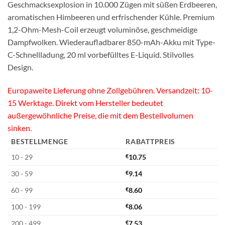
Geschmacksexplosion in 10.000 Zügen mit süßen Erdbeeren,
aromatischen Himbeeren und erfrischender Kühle. Premium
1,2-Ohm-Mesh-Coil erzeugt voluminöse, geschmeidige
Dampfwolken. Wiederaufladbarer 850-mAh-Akku mit Type-
C-Schnellladung, 20 ml vorbefülltes E-Liquid. Stilvolles
Design.
Europaweite Lieferung ohne Zollgebühren. Versandzeit: 10-
15 Werktage. Direkt vom Hersteller bedeutet
außergewöhnliche Preise, die mit dem Bestellvolumen
sinken.
BESTELLMENGE
RABATTPREIS
10 - 29
€
10.75
30 - 59
€
9.14
60 - 99
€
8.60
100 - 199
€
8.06
200 - 499
€
7.53