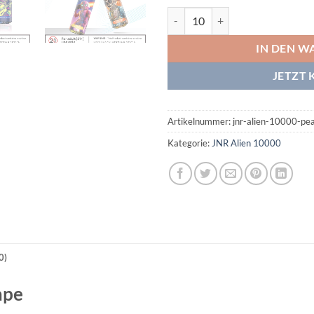
JNR Alien 10000 Peach Ice Meng
IN DEN W
JETZT 
Artikelnummer:
jnr-alien-10000-pea
Kategorie:
JNR Alien 10000
0)
ape