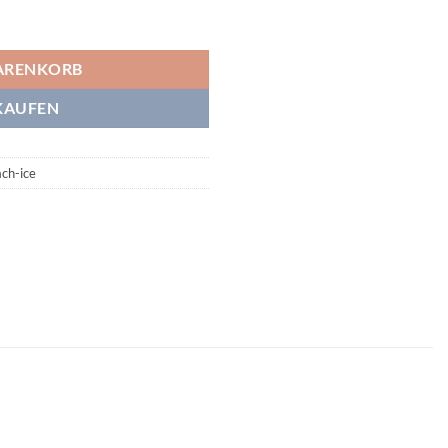
e
ARENKORB
KAUFEN
ch-ice