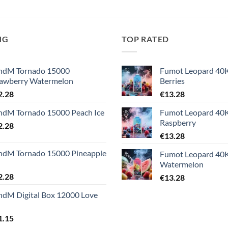
NG
TOP RATED
ndM Tornado 15000
Fumot Leopard 40
rawberry Watermelon
Berries
2.28
€
13.28
ndM Tornado 15000 Peach Ice
Fumot Leopard 40K
Raspberry
2.28
€
13.28
ndM Tornado 15000 Pineapple
Fumot Leopard 40K
Watermelon
2.28
€
13.28
ndM Digital Box 12000 Love
1.15