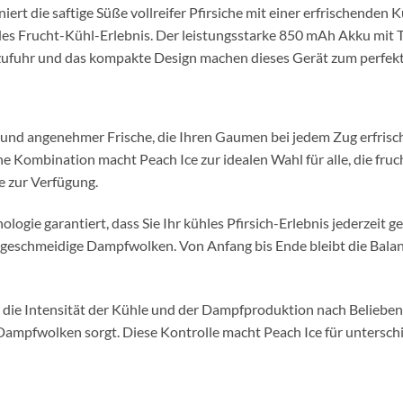
rt die saftige Süße vollreifer Pfirsiche mit einer erfrischenden 
des Frucht-Kühl-Erlebnis. Der leistungsstarke 850 mAh Akku mit 
tzufuhr und das kompakte Design machen dieses Gerät zum perfekt
und angenehmer Frische, die Ihren Gaumen bei jedem Zug erfrisch
ne Kombination macht Peach Ice zur idealen Wahl für alle, die f
e zur Verfügung.
gie garantiert, dass Sie Ihr kühles Pfirsich-Erlebnis jederzeit
gt geschmeidige Dampfwolken. Von Anfang bis Ende bleibt die Bala
 die Intensität der Kühle und der Dampfproduktion nach Belieben 
 Dampfwolken sorgt. Diese Kontrolle macht Peach Ice für untersc