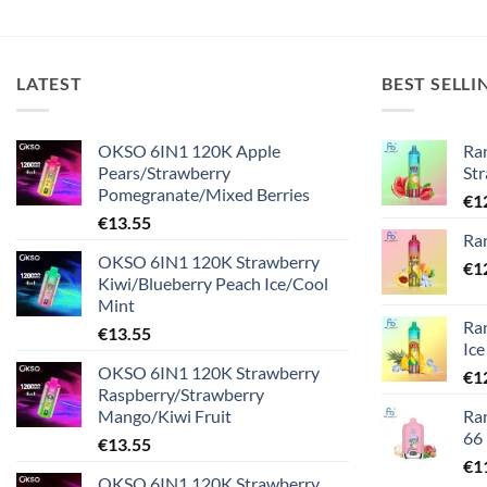
LATEST
BEST SELLI
OKSO 6IN1 120K Apple
Ra
Pears/Strawberry
St
Pomegranate/Mixed Berries
€
1
€
13.55
Ra
OKSO 6IN1 120K Strawberry
€
1
Kiwi/Blueberry Peach Ice/Cool
Mint
Ra
€
13.55
Ice
OKSO 6IN1 120K Strawberry
€
1
Raspberry/Strawberry
Mango/Kiwi Fruit
Ra
66
€
13.55
€
1
OKSO 6IN1 120K Strawberry