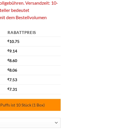
llgebühren. Versandzeit: 10-
teller bedeutet
 mit dem Bestellvolumen
RABATTPREIS
€
10.75
€
9.14
€
8.60
€
8.06
€
7.53
€
7.31
ffs ist 10 Stück (1 Box)