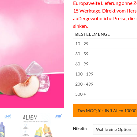
Europaweite Lieferung ohne Zo
15 Werktage. Direkt vom Hers
außergewöhnliche Preise, die
sinken.
BESTELLMENGE
10 - 29
30 - 59
60 - 99
100 - 199
200 - 499
500 +
Das MOQ für JNR Alien 10000 Pu
Nikotin