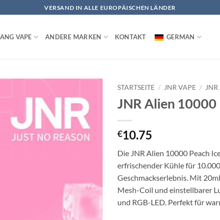
VERSAND IN ALLE EUROPÄISCHEN LÄNDER
ANG VAPE
ANDERE MARKEN
KONTAKT
GERMAN
STARTSEITE
/
JNR VAPE
/
JNR
JNR Alien 10000 
10.75
€
Die JNR Alien 10000 Peach Ice 
erfrischender Kühle für 10.00
Geschmackserlebnis. Mit 20ml
Mesh-Coil und einstellbarer L
und RGB-LED. Perfekt für war