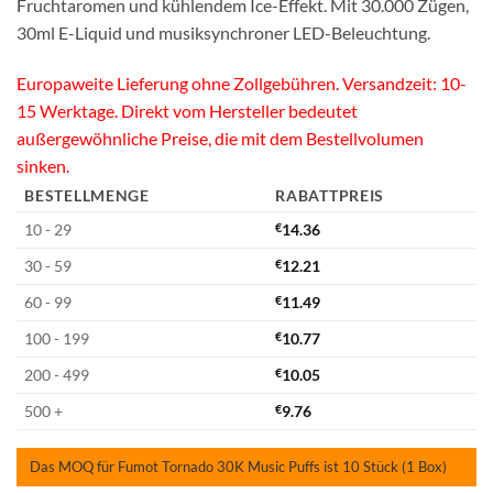
Fruchtaromen und kühlendem Ice-Effekt. Mit 30.000 Zügen,
30ml E-Liquid und musiksynchroner LED-Beleuchtung.
Europaweite Lieferung ohne Zollgebühren. Versandzeit: 10-
15 Werktage. Direkt vom Hersteller bedeutet
außergewöhnliche Preise, die mit dem Bestellvolumen
sinken.
BESTELLMENGE
RABATTPREIS
10 - 29
€
14.36
30 - 59
€
12.21
60 - 99
€
11.49
100 - 199
€
10.77
200 - 499
€
10.05
500 +
€
9.76
Das MOQ für Fumot Tornado 30K Music Puffs ist 10 Stück (1 Box)