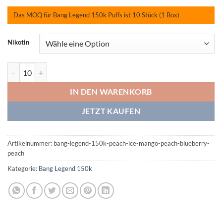
Das MOQ für Bang Legend 150k Puffs ist 10 Stück (1 Box)
Nikotin
Bang Legend 150K Peach Ice/Mango Peach/Blueberry Peach Menge
IN DEN WARENKORB
JETZT KAUFEN
Artikelnummer:
bang-legend-150k-peach-ice-mango-peach-blueberry-
peach
Kategorie:
Bang Legend 150k