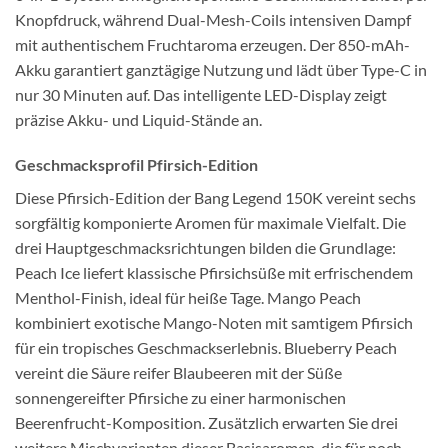
Knopfdruck, während Dual-Mesh-Coils intensiven Dampf
mit authentischem Fruchtaroma erzeugen. Der 850-mAh-
Akku garantiert ganztägige Nutzung und lädt über Type-C in
nur 30 Minuten auf. Das intelligente LED-Display zeigt
präzise Akku- und Liquid-Stände an.
Geschmacksprofil Pfirsich-Edition
Diese Pfirsich-Edition der Bang Legend 150K vereint sechs
sorgfältig komponierte Aromen für maximale Vielfalt. Die
drei Hauptgeschmacksrichtungen bilden die Grundlage:
Peach Ice liefert klassische Pfirsichsüße mit erfrischendem
Menthol-Finish, ideal für heiße Tage. Mango Peach
kombiniert exotische Mango-Noten mit samtigem Pfirsich
für ein tropisches Geschmackserlebnis. Blueberry Peach
vereint die Säure reifer Blaubeeren mit der Süße
sonnengereifter Pfirsiche zu einer harmonischen
Beerenfrucht-Komposition. Zusätzlich erwarten Sie drei
weitere Mischvarianten dieser Basisaromen, die für noch