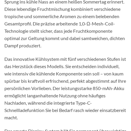
Sprung ins kühle Nass an einem heißen Sommertag erinnert.
Diese lebendige Fruchtmischung kombiniert verschiedene
tropische und sommerliche Aromen zu einem belebenden
Gesamtprofil. Die präzise arbeitende 1,0-Ω-Mesh-Coil-
Technologie stellt sicher, dass jede Fruchtkomponente
optimal zur Geltung kommt und dabei samtweichen, dichten
Dampf produziert.
Das innovative Kühlsystem mit fünf verschiedenen Stufen ist
das Herzstück dieses Modells. Sie entscheiden individuell,
wie intensiv die kühlende Komponente sein soll – von kaum
spürbar bis kraftvoll erfrischend, perfekt abgestimmt auf Ihre
persönlichen Vorlieben. Der leistungsstarke 850-mAh-Akku
ermöglicht langanhaltende Nutzung ohne häufiges
Nachladen, während die integrierte Type-C-
Schnellladefunktion Sie bei Bedarf rasch wieder einsatzbereit
macht.
Das smarte Display-System hält Sie permanent über wichtige