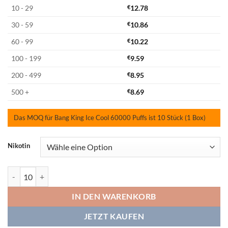
10 - 29
€
12.78
30 - 59
€
10.86
60 - 99
€
10.22
100 - 199
€
9.59
200 - 499
€
8.95
500 +
€
8.69
Das MOQ für Bang King Ice Cool 60000 Puffs ist 10 Stück (1 Box)
Nikotin
Bang King Ice Cool 60000 Summer Splash Menge
IN DEN WARENKORB
JETZT KAUFEN