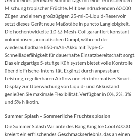
Gefühl eines perfekten Sommertags mit einer erfrischenden
Mischung tropischer Früchte. Mit beeindruckenden 60.000
Zügen und einem großzügigen 25-ml-E-Liquid-Reservoir
setzt dieses Gerät neue Maßstäbe in puncto Langlebigkeit.
Die hochentwickelte 1,0-Ω-Mesh-Coil garantiert konstant
voluminösen, aromatischen Dampf, während der
wiederaufladbare 850-mAh-Akku mit Type-C-
Schnellladefähigkeit für dauerhafte Einsatzbereitschaft sorgt.
Das einzigartige 5-stufige Kühlsystem bietet volle Kontrolle
über die Frische-Intensität. Ergänzt durch anpassbare
Leistung, regulierbaren Airflow und ein informatives Smart-
Display zur Überwachung von Liquid- und Akkustand
genießen Sie maximale Flexibilität. Verfügbar in 0%, 2%, 3%
und 5% Nikotin.
Summer Splash – Sommerliche Fruchtexplosion
Die Summer Splash Variante des Bang King Ice Cool 60000
kreiert ein erfrischendes Geschmackserlebnis, das an einen