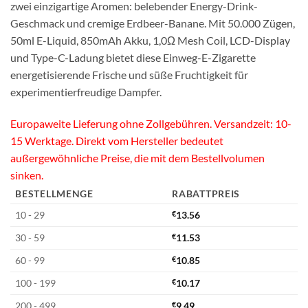
zwei einzigartige Aromen: belebender Energy-Drink-
Geschmack und cremige Erdbeer-Banane. Mit 50.000 Zügen,
50ml E-Liquid, 850mAh Akku, 1,0Ω Mesh Coil, LCD-Display
und Type-C-Ladung bietet diese Einweg-E-Zigarette
energetisierende Frische und süße Fruchtigkeit für
experimentierfreudige Dampfer.
Europaweite Lieferung ohne Zollgebühren. Versandzeit: 10-
15 Werktage. Direkt vom Hersteller bedeutet
außergewöhnliche Preise, die mit dem Bestellvolumen
sinken.
BESTELLMENGE
RABATTPREIS
10 - 29
€
13.56
30 - 59
€
11.53
60 - 99
€
10.85
100 - 199
€
10.17
200 - 499
€
9.49