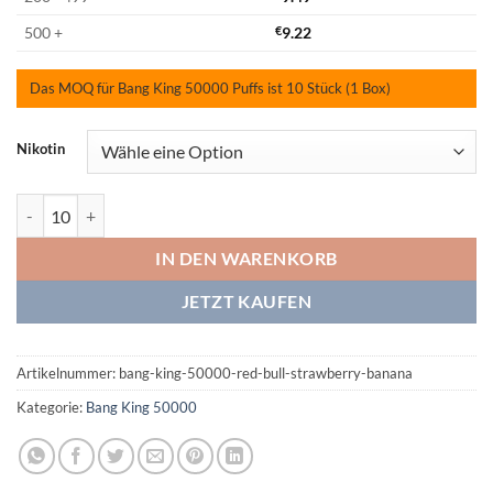
500 +
€
9.22
Das MOQ für Bang King 50000 Puffs ist 10 Stück (1 Box)
Nikotin
Bang King 50000 Red Bull/Strawberry Banana Menge
IN DEN WARENKORB
JETZT KAUFEN
Artikelnummer:
bang-king-50000-red-bull-strawberry-banana
Kategorie:
Bang King 50000