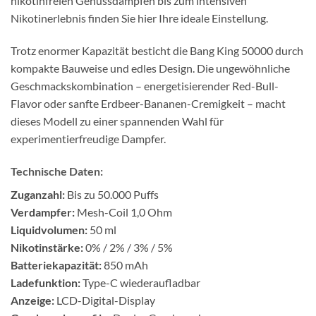
nikotinfreien Genussdampfen bis zum intensiven
Nikotinerlebnis finden Sie hier Ihre ideale Einstellung.
Trotz enormer Kapazität besticht die Bang King 50000 durch
kompakte Bauweise und edles Design. Die ungewöhnliche
Geschmackskombination – energetisierender Red-Bull-
Flavor oder sanfte Erdbeer-Bananen-Cremigkeit – macht
dieses Modell zu einer spannenden Wahl für
experimentierfreudige Dampfer.
Technische Daten:
Zuganzahl:
Bis zu 50.000 Puffs
Verdampfer:
Mesh-Coil 1,0 Ohm
Liquidvolumen:
50 ml
Nikotinstärke:
0% / 2% / 3% / 5%
Batteriekapazität:
850 mAh
Ladefunktion:
Type-C wiederaufladbar
Anzeige:
LCD-Digital-Display