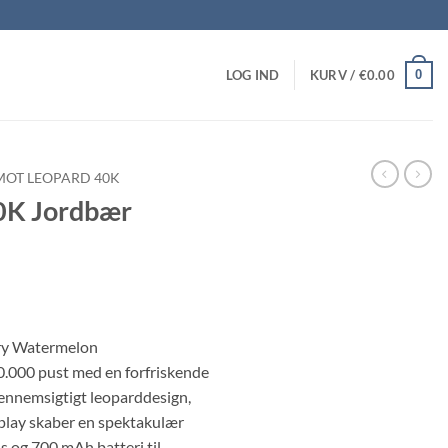
0
LOG IND
KURV /
€
0.00
MOT LEOPARD 40K
0K Jordbær
ry Watermelon
000 pust med en forfriskende
nnemsigtigt leoparddesign,
splay skaber en spektakulær
s og 700 mAh batteri til