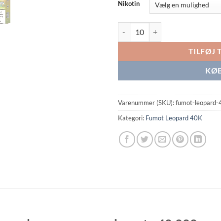
Nikotin
Fumot Leopard 40K Strawberry W
TILFØJ 
KØB
Varenummer (SKU):
fumot-leopard-
Kategori:
Fumot Leopard 40K