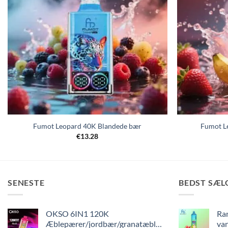
Fumot Leopard 40K Blandede bær
Fumot L
€
13.28
SENESTE
BEDST SÆL
OKSO 6IN1 120K
Ra
Æblepærer/jordbær/granatæble/blandede
va