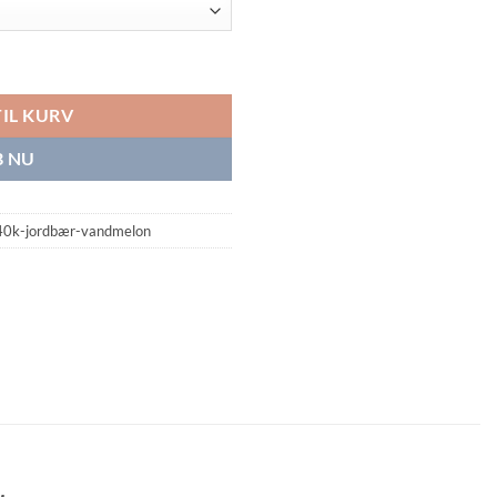
atermelon antal
TIL KURV
 NU
40k-jordbær-vandmelon