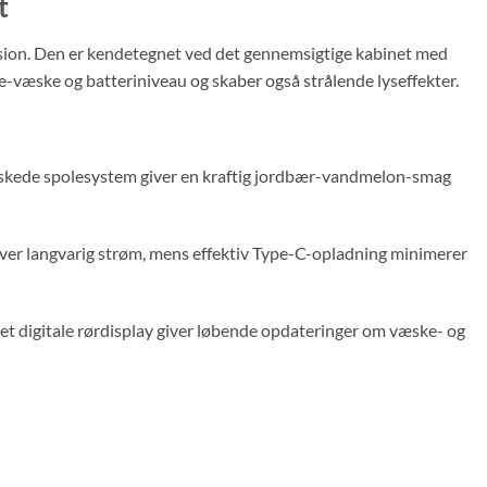
t
sion. Den er kendetegnet ved det gennemsigtige kabinet med
e-væske og batteriniveau og skaber også strålende lyseffekter.
askede spolesystem giver en kraftig jordbær-vandmelon-smag
iver langvarig strøm, mens effektiv Type-C-opladning minimerer
Det digitale rørdisplay giver løbende opdateringer om væske- og