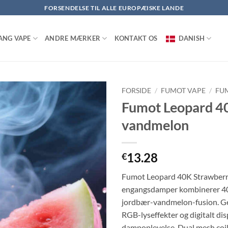
FORSENDELSE TIL ALLE EUROPÆISKE LANDE
ANG VAPE
ANDRE MÆRKER
KONTAKT OS
DANISH
FORSIDE
/
FUMOT VAPE
/
FU
Fumot Leopard 4
vandmelon
13.28
€
Fumot Leopard 40K Strawber
engangsdamper kombinerer 40.
jordbær-vandmelon-fusion. Ge
RGB-lyseffekter og digitalt di
dampoplevelse. Dual mesh coil