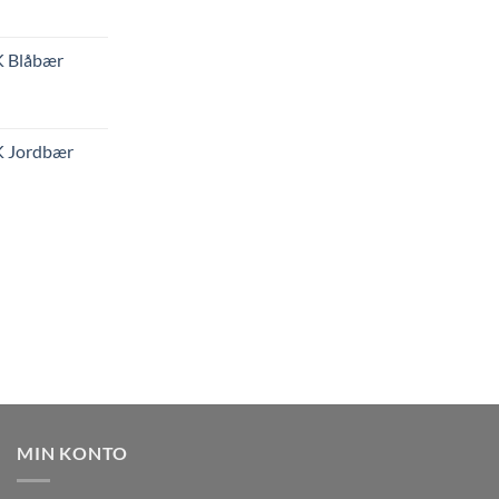
K Blåbær
K Jordbær
MIN KONTO