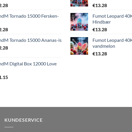
2.28
€
13.28
ndM Tornado 15000 Fersken-
Fumot Leopard 40
Hindbær
2.28
€
13.28
ndM Tornado 15000 Ananas-is
Fumot Leopard 40
vandmelon
2.28
€
13.28
ndM Digital Box 12000 Love
1.15
KUNDESERVICE