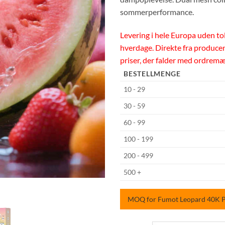
sommerperformance.
Levering i hele Europa uden tol
hverdage. Direkte fra produce
priser, der falder med ordrem
BESTELLMENGE
10 - 29
30 - 59
60 - 99
100 - 199
200 - 499
500 +
MOQ for Fumot Leopard 40K Puf