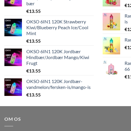
bær
€
1
€
13.55
Ra
OKSO 6IN1 120K Strawberry
is
Kiwi/Blueberry Peach Ice/Cool
€
1
Mint
Ra
€
13.55
€
1
OKSO 6IN1 120K Jordbær
Hindbær/Jordbær Mango/Kiwi
Frugt
Ra
66
€
13.55
€
1
OKSO 6IN1 120K Jordbær-
vandmelon/fersken-is/mango-is
€
13.55
OM OS