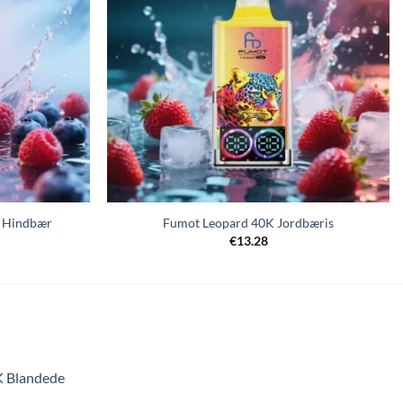
r Hindbær
Fumot Leopard 40K Jordbæris
€
13.28
K Blandede