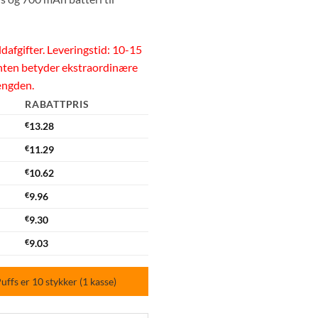
dafgifter. Leveringstid: 10-15
nten betyder ekstraordinære
ængden.
RABATTPRIS
€
13.28
€
11.29
€
10.62
€
9.96
€
9.30
€
9.03
fs er 10 stykker (1 kasse)