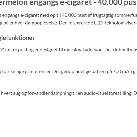
melon engangs e-cigaret - 40.000 pus
engangs e-cigaret med op til 40.000 pust af frugtagtig sommerfu
ræg på enhver dampoplevelse. Den integrerede LED-teknologi viser 
lefunktioner
0 lækre pust og er designet til maksimal ydeevne. Det dobbeltm
 forskellige præferencer. Det genopladelige batteri på 700 mAh g
vert sug og forvandler dampning til en audiovisuel forestilling. 