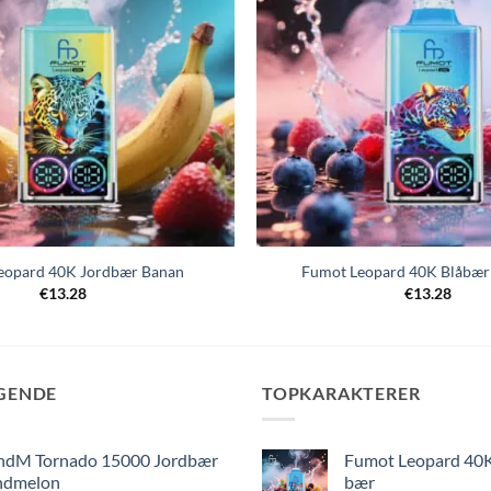
eopard 40K Jordbær Banan
Fumot Leopard 40K Blåbæ
€
13.28
€
13.28
GENDE
TOPKARAKTERER
ndM Tornado 15000 Jordbær
Fumot Leopard 40
ndmelon
bær