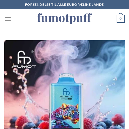
Fortsæt
FORSENDELSE TIL ALLE EUROPÆISKE LANDE
til
indhold
0