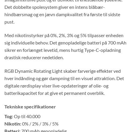
Det dobbelte spolesystem giver en intens blåbær-
hindbærsmag og en jævn dampkvalitet fra første til sidste
pust.
Med nikotinstyrker på 0%, 2%, 3% og 5% tilpasser enheden
sig individuelle behov. Det genopladelige batteri på 700 mAh
sikrer en forlænget levetid, mens hurtig Type-C-opladning
drastisk reducerer nedetiden.
RGB Dynamic Rotating Light skaber farverige effekter ved
hver indånding og gør dampning til en visuel attraktion. Det
digitale rørdisplay viser live-opdateringer af olie- og
batterikapacitet for at give et permanent overblik.
Tekniske specifikationer
Tog:
Op til 40.000
Nikotin:
0% / 2% / 3% / 5%
Batteri:
700 mAh genopladelig