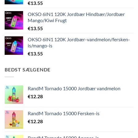
€
13.55
OKSO 6IN1 120K Jordbær Hindbær/Jordbær
Mango/Kiwi Frugt
€
13.55
OKSO 6IN1 120K Jordbær-vandmelon/fersken-
is/mango-is
€
13.55
BEDST SÆLGENDE
RandM Tornado 15000 Jordbær vandmelon
€
12.28
RandM Tornado 15000 Fersken-is
€
12.28
RandM Tornado 15000 Ananas-is