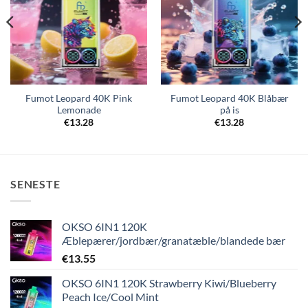
Fumot Leopard 40K Pink
Fumot Leopard 40K Blåbær
Lemonade
på is
€
13.28
€
13.28
SENESTE
OKSO 6IN1 120K
Æblepærer/jordbær/granatæble/blandede bær
€
13.55
OKSO 6IN1 120K Strawberry Kiwi/Blueberry
Peach Ice/Cool Mint