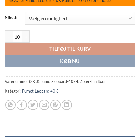
MOQ for Fumot Leopard 40K Puffs er 10 stykker (1 kasse)
Nikotin
Fumot Leopard 40K Blueberry Raspberry antal
TILFØJ TIL KURV
KØB NU
Varenummer (SKU):
fumot-leopard-40k-blåbær-hindbær
Kategori:
Fumot Leopard 40K