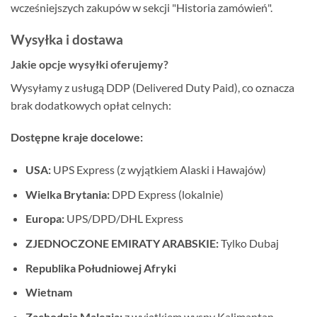
wcześniejszych zakupów w sekcji "Historia zamówień".
Wysyłka i dostawa
Jakie opcje wysyłki oferujemy?
Wysyłamy z usługą DDP (Delivered Duty Paid), co oznacza
brak dodatkowych opłat celnych:
Dostępne kraje docelowe:
USA:
UPS Express (z wyjątkiem Alaski i Hawajów)
Wielka Brytania:
DPD Express (lokalnie)
Europa:
UPS/DPD/DHL Express
ZJEDNOCZONE EMIRATY ARABSKIE:
Tylko Dubaj
Republika Południowej Afryki
Wietnam
Zachodnia Malezja:
z wyjątkiem wyspy Kalimantan