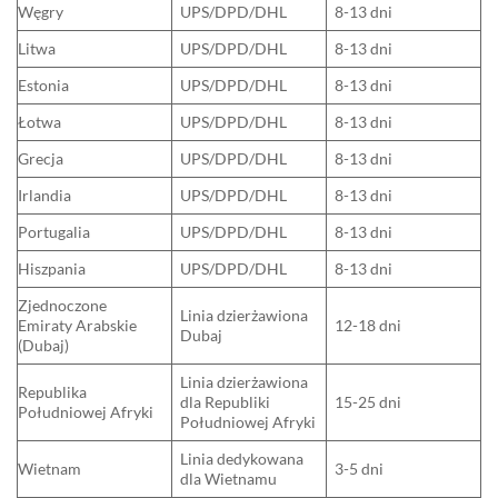
Węgry
UPS/DPD/DHL
8-13 dni
Litwa
UPS/DPD/DHL
8-13 dni
Estonia
UPS/DPD/DHL
8-13 dni
Łotwa
UPS/DPD/DHL
8-13 dni
Grecja
UPS/DPD/DHL
8-13 dni
Irlandia
UPS/DPD/DHL
8-13 dni
Portugalia
UPS/DPD/DHL
8-13 dni
Hiszpania
UPS/DPD/DHL
8-13 dni
Zjednoczone
Linia dzierżawiona
Emiraty Arabskie
12-18 dni
Dubaj
(Dubaj)
Linia dzierżawiona
Republika
dla Republiki
15-25 dni
Południowej Afryki
Południowej Afryki
Linia dedykowana
Wietnam
3-5 dni
dla Wietnamu