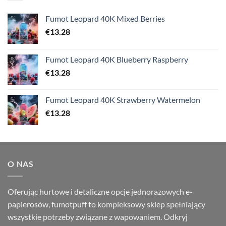
Fumot Leopard 40K Mixed Berries
€
13.28
Fumot Leopard 40K Blueberry Raspberry
€
13.28
Fumot Leopard 40K Strawberry Watermelon
€
13.28
O NAS
Oferując hurtowe i detaliczne opcje jednorazowych e-
papierosów, fumotpuff to kompleksowy sklep spełniający
wszystkie potrzeby związane z wapowaniem. Odkryj