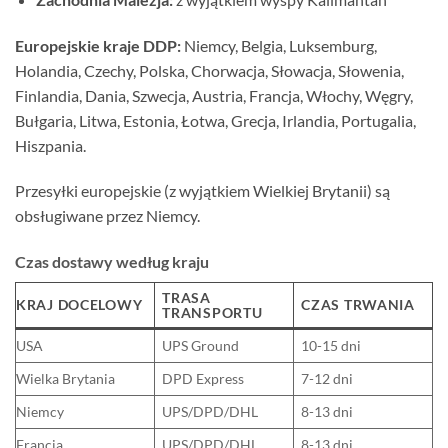
Europejskie kraje DDP:
Niemcy, Belgia, Luksemburg,
Holandia, Czechy, Polska, Chorwacja, Słowacja, Słowenia,
Finlandia, Dania, Szwecja, Austria, Francja, Włochy, Węgry,
Bułgaria, Litwa, Estonia, Łotwa, Grecja, Irlandia, Portugalia,
Hiszpania.
Przesyłki europejskie (z wyjątkiem Wielkiej Brytanii) są
obsługiwane przez Niemcy.
Czas dostawy według kraju
TRASA
KRAJ DOCELOWY
CZAS TRWANIA
TRANSPORTU
USA
UPS Ground
10-15 dni
Wielka Brytania
DPD Express
7-12 dni
Niemcy
UPS/DPD/DHL
8-13 dni
Francja
UPS/DPD/DHL
8-13 dni