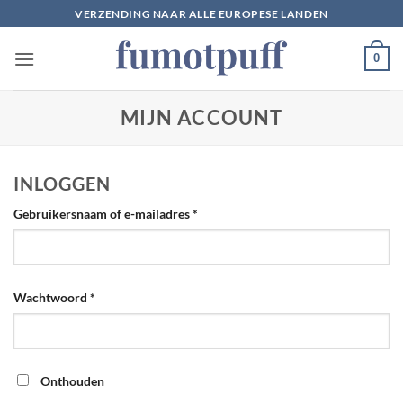
Ga
VERZENDING NAAR ALLE EUROPESE LANDEN
naar
inhoud
0
MIJN ACCOUNT
INLOGGEN
Vereist
Gebruikersnaam of e-mailadres
*
Vereist
Wachtwoord
*
Onthouden