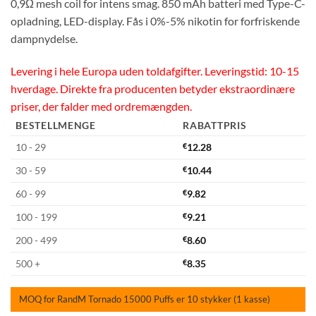
0,9Ω mesh coil for intens smag. 850 mAh batteri med Type-C-
opladning, LED-display. Fås i 0%-5% nikotin for forfriskende
dampnydelse.
Levering i hele Europa uden toldafgifter. Leveringstid: 10-15
hverdage. Direkte fra producenten betyder ekstraordinære
priser, der falder med ordremængden.
BESTELLMENGE
RABATTPRIS
10 - 29
€
12.28
30 - 59
€
10.44
60 - 99
€
9.82
100 - 199
€
9.21
200 - 499
€
8.60
500 +
€
8.35
MOQ for RandM Tornado 15000 Puffs er 10 stykker (1 kasse)