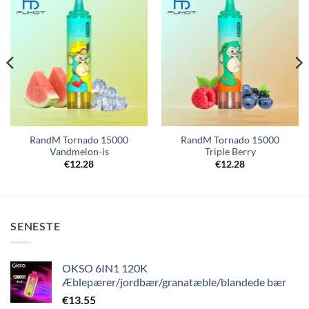
RandM Tornado 15000
RandM Tornado 15000
Vandmelon-is
Triple Berry
€
12.28
€
12.28
SENESTE
OKSO 6IN1 120K
Æblepærer/jordbær/granatæble/blandede bær
€
13.55