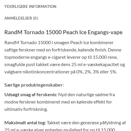
YDERLIGERE INFORMATION
ANMELDELSER (0)
RandM Tornado 15000 Peach Ice Engangs-vape
RandM Tornado 15000 i smagen Peach Ice kombinerer
saftige ferskner med en forfriskende, kølende finish. Denne
topmoderne engangs e-cigaret leverer op til 15.000 rene,
smagfulde pust takket være dens 25 ml e-væskekapacitet og
valgbare nikotinkoncentrationer på 0%, 2%, 3% eller 5%.
Særlige produktegenskaber:
Udsøgt smag af ferskenis:
Nyd den naturlige sødme fra
modne ferskner kombineret med en kølende effekt for
ultimativ forfriskning.
Maksimalt antal tog:
Takket være den generøse påfyldning af
25 ml e-væske giver enheden mulighed for op til 15.000